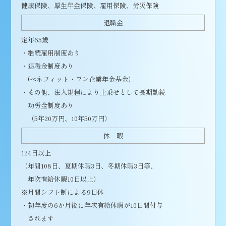
健康保険、厚生年金保険、雇用保険、労災保険
退職金
定年65歳
・継続雇用制度あり
・退職金制度あり
(ベネフィット・ワン企業年金基金）
・その他、法人規程により上乗せとして長期勤続
功労金制度あり
（5年20万円、10年50万円）
休 暇
124日以上
（年間108日、夏期休暇3日、冬期休暇3日等、
年次有給休暇10日以上）
※月間シフト制による9日休
・初年度の6か月後に年次有給休暇が10日間付与
されます