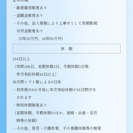
・継続雇用制度あり
・退職金制度あり
・その他、法人規程により上乗せとして長期勤続
功労金制度あり
（5年20万円、10年50万円）
休 暇
124日以上
（年間108日、夏期休暇3日、冬期休暇3日等、
年次有給休暇10日以上）
※月間シフト制による9日休
・初年度の6か月後に年次有給休暇が10日間付与
されます
・特別休暇制度あり
（夏期休暇、冬期休暇のほか、結婚・出産・忌引
時等の休暇）
・その他、育児・介護休業、子の看護休暇等の制度