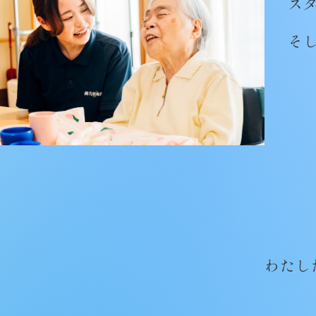
ス
そ
わたし