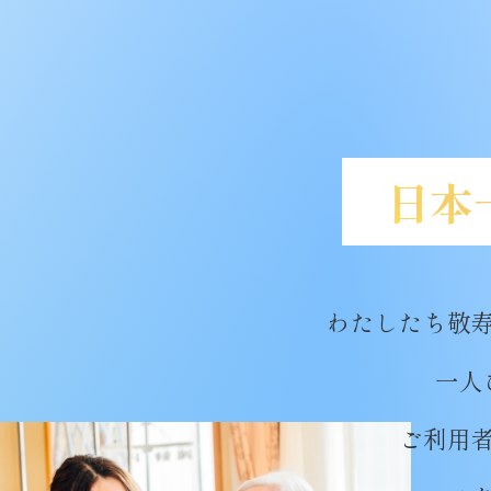
日本
わたしたち敬
一人
ご利用