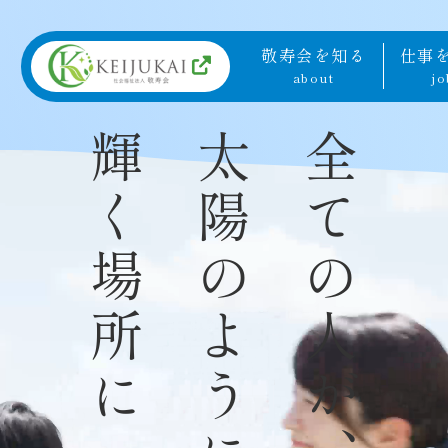
敬寿会を知る
仕事
about
jo
輝く場所に
太陽のように
全ての人が、