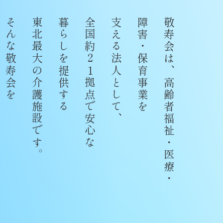
そんな敬寿会を
東北最大の介護施設です。
暮らしを提供する
全国約21拠点で安心な
支える法人として、
障害・保育事業を
敬寿会は、高齢者福祉・医療・