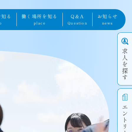
を知る
働く場所を知る
Q＆A
お知らせ
b
place
Question
news
求人を探す
エントリー