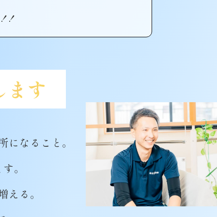
催！！
します
所になること。
ます。
増える。