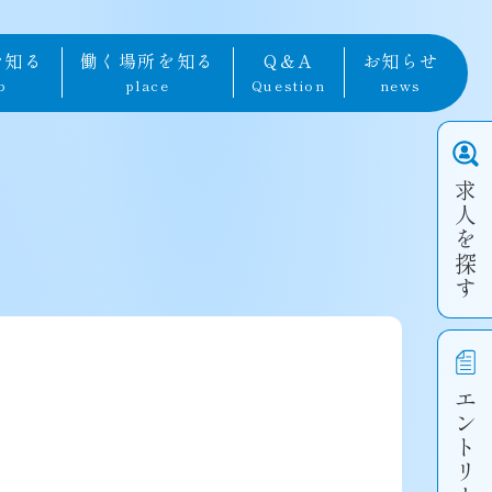
を知る
働く場所を知る
Q＆A
お知らせ
b
place
Question
news
求人を探す
エントリー