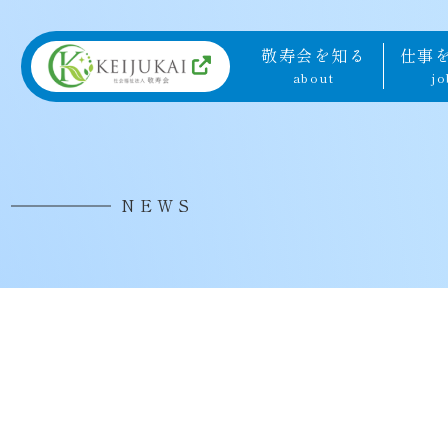
敬寿会を知る
仕事
about
jo
NEWS