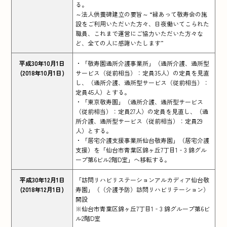
る。
～法人供養碑建立の要旨～ “縁あって敬寿会の施
設をご利用いただいた方々、日夜働いてこられた
職員、これまで運営にご協力いただいた方々な
ど、全ての人に感謝いたします”
平成30年10月1日
・「敬寿園通所介護事業所」（通所介護、通所型
(2018年10月1日)
サービス（従前相当）：定員35人）の定員を見直
し、（通所介護、通所型サービス（従前相当）：
定員45人）とする。
・「東京敬寿園」（通所介護、通所型サービス
（従前相当）：定員27人）の定員を見直し、（通
所介護、通所型サービス（従前相当）：定員29
人）とする。
・「居宅介護支援事業所仙台敬寿園」（居宅介護
支援）を「仙台市青葉区錦ヶ丘7丁目1‐3 錦グル
ープ第6ビル2階D室」へ移転する。
平成30年12月1日
「訪問リハビリステーションアルカディア仙台敬
(2018年12月1日)
寿園」（（介護予防）訪問リハビリテーション）
開設
※仙台市青葉区錦ヶ丘7丁目1‐3 錦グループ第6ビ
ル2階D室