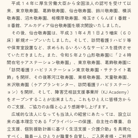
平成１４年に厚生労働大臣から全国法人の認可を受けて以
来、東京敬寿園、葛飾敬寿園、仙台敬寿園、鈴川敬寿園、横浜
敬寿園、沼木敬寿園、相模原敬寿園、埼玉さくらんぼⅠ番館・
Ⅱ番館、アルカディア仙台敬寿園を順次開設いたしました。
その後、仙台敬寿園は、平成３１年４月１日より増床（６０
床）新規オープンいたしました。そして、訪問看護リハビリ等
や保育室設置など、求められるいろいろなサービスを提供させ
ていただきました。また、令和５年より山形敬寿園に「２４時
間在宅ケアステーション敬寿園」、東京敬寿園、葛飾敬寿園に
「訪問看護リハビリステーション東京敬寿園・サテライト葛
飾」を開所、その後寒河江敬寿園、東根敬寿園、天童敬寿園、
米沢敬寿園（ケアプランセンター、訪問看護リハビリステーシ
ョン）を開所、そして、障害児相談支援事業所（KJ Academy）
をオープンすることが出来ました。これもひとえに皆様方から
のご支援、ご協力のお蔭と心より感謝申し上げます。
広域的な法人になっても当法人の経営にあたっては、設立以
来の基本理念である『プライバシーの保護、自主性の尊重、自
立支援、個別援助計画に基づく生活支援・介護介助』を具現化
すべく、職員一人ひとりが職責を自覚し、ご入居者様・ご利用