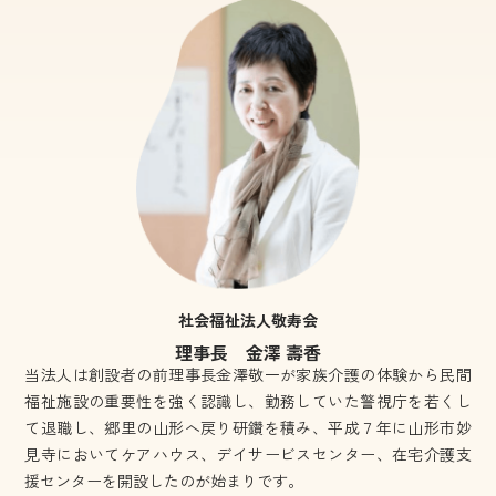
社会福祉法人敬寿会
理事長 金澤 壽香
当法人は創設者の前理事長金澤敬一が家族介護の体験から民間
福祉施設の重要性を強く認識し、勤務していた警視庁を若くし
て退職し、郷里の山形へ戻り研鑽を積み、平成７年に山形市妙
見寺においてケアハウス、デイサービスセンター、在宅介護支
援センターを開設したのが始まりです。