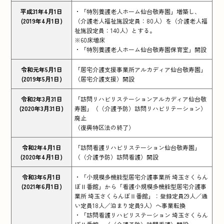
平成31年4月1日
・「特別養護老人ホーム仙台敬寿園」増築し、
(2019年4月1日)
（介護老人福祉施設定員：80人）を（介護老人福
祉施設定員：140人）とする。
※60床増床
・「特別養護老人ホーム仙台敬寿園保育室」開設
令和元年5月1日
「居宅介護支援事業所アルカディア仙台敬寿園」
(2019年5月1日)
（居宅介護支援）開設
令和2年3月31日
「訪問リハビリステーションアルカディア仙台敬
(2020年3月31日)
寿園」（（介護予防）訪問リハビリテーション）
廃止
（復興特区法の終了）
令和2年4月1日
「訪問看護リハビリステーション仙台敬寿園」
(2020年4月1日)
（（介護予防）訪問看護）開設
令和3年6月1日
・「小規模多機能型居宅介護事業所 埼玉さくらん
(2021年6月1日)
ぼⅡ番館」から「看護小規模多機能型居宅介護事
業所 埼玉さくらんぼⅡ番館」：登録定員29人／通
い定員18人／泊まり定員9人）へ事業転換
・「訪問看護リハビリステーション 埼玉さくらん