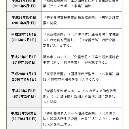
平成28年5月1日
「相模原敬寿園」生活困難者に対する相談支援事
(2016年5月1日)
業（ライフサポート事業）開始
平成28年8月1日
「居宅介護支援事業所横浜敬寿園」（居宅介護支
(2016年8月1日)
援）開設
平成28年12月1日
「東京敬寿園」（（介護予防）通所介護：定員25
(2016年12月1日)
人）の定員を見直し、（（介護予防）通所介護：
定員27人）とする。
平成28年10月1日
調布市において、「介護予防・日常生活支援総合
(2016年10月1日)
事業（新しい総合事業）」が実施される。
平成28年11月1日
「東京敬寿園」（国基準通所型サービス事業）開
(2016年11月1日)
始 ※調布市利用者を受け入れるため
平成29年2月1日
「介護付有料老人ホーム アルカディア仙台敬寿
(2017年2月1日)
園」（（介護予防）短期入所生活介護：定員10
人）開設
平成29年3月31日
「特別養護老人ホーム仙台敬寿園」（（介護予
(2017年3月31日)
防）短期入所生活介護：定員30人）のうち、定員
10人分を廃止する。