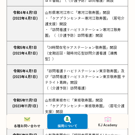
ぼⅡ番館」（（介護予防）訪問看護）開設
令和4年4月1日
山形県寒河江市に「寒河江敬寿園」開設
(2022年4月1日)
・「ケアプランセンター寒河江敬寿園」（居宅介
護支援）開設
・「訪問看護リハビリステーション寒河江敬寿
園」（（介護予防）訪問看護）開設
令和5年4月1日
「24時間在宅ケアステーション敬寿園」開設
(2023年4月1日)
（定期巡回・随時対応型訪問介護看護［連携
型］）
令和5年4月1日
「訪問看護リハビリステーション東京敬寿園」及
(2023年4月1日)
び「訪問看護リハビリステーション東京敬寿園 サ
テライト葛飾」開設
（（介護予防）訪問看護）
令和5年11月1日
山形県東根市に「東根敬寿園」開設
(2023年11月1日)
・「ケアプランセンター東根敬寿園」（居宅介護
支援）開設
・「訪問看護リハビリステーション東根敬寿園」
（（介護予防）訪問看護）開設
KJ Academy
各種お問い合わせ
採用について
令和6年11月1日
山形敬寿園内に「相談支援事業所 KJ Academy」