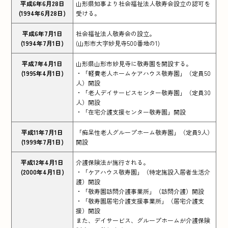
平成6年6月28日
山形県知事より社会福祉法人敬寿会設立の認可を
(1994年6月28日)
受ける。
平成6年7月1日
社会福祉法人敬寿会の設立。
(1994年7月1日)
(山形市大字妙見寺500番地の1)
平成7年4月1日
山形県山形市妙見寺に敬寿園を開設する。
(1995年4月1日)
・「軽費老人ホームケアハウス敬寿園」（定員50
人）開設
・「老人デイサービスセンター敬寿園」（定員30
人）開設
・「在宅介護支援センター敬寿園」開設
平成11年7月1日
「痴呆性老人グループホーム敬寿園」（定員9人）
(1999年7月1日)
開設
平成12年4月1日
介護保険法が施行される。
(2000年4月1日)
・「ケアハウス敬寿園」（特定施設入居者生活介
護）開設
・「敬寿園訪問介護事業所」（訪問介護）開設
・「敬寿園居宅介護支援事業所」（居宅介護支
援）開設
また、デイサービス、グループホームが介護保険