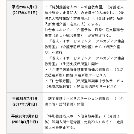
平成29年4月1日
・「特別養護老人ホーム仙台敬寿園」（介護老人
(2017年4月1日)
福祉施設：定員60人）の定員を10人増やし、（介
護老人福祉施設：定員70人）（（介護予防）短期
入所生活介護：定員20人）とする。
仙台市において、「介護予防・日常生活支援総合
事業（新しい総合事業）」が実施される。
・「老人デイサービスセンター アルカディア仙台
敬寿園」（介護予防通所介護）から（通所介護
型）へ移行
・「老人デイサービスセンター アルカディア仙台
敬寿園」（生活支援通所型）開始
・「介護予防通所介護事業所仙台敬寿園」（生活
支援通所型）開始 ※通所型サービスＡ
・「仙台敬寿園」（通所型短期集中予防サービス
（元気応援教室））開始 ※通所型サービスＣ
平成29年7月1日
「訪問看護リハビリステーション敬寿園」（（介
(2017年7月1日)
護予防）訪問看護）開設
平成30年3月31日
「特別養護老人ホーム仙台敬寿園」（（介護予
(2018年3月31日)
防）短期入所生活介護：定員20人）のうち、定員
10人分を廃止する。