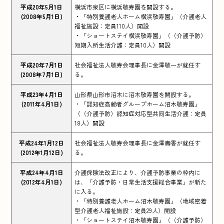
平成20年5月1日
横浜市泉区に横浜敬寿園を開設する。
(2008年5月1日)
・「特別養護老人ホーム横浜敬寿園」（介護老人
福祉施設：定員110人）開設
・「ショートステイ横浜敬寿園」（（介護予防）
短期入所生活介護：定員10人）開設
平成20年7月1日
社会福祉法人敬寿会理事長に金澤敬一が就任す
(2008年7月1日)
る。
平成23年4月1日
山形県山形市沼木に沼木敬寿園を開設する。
(2011年4月1日)
・「認知症高齢者グループホーム沼木敬寿園」
（（介護予防）認知症対応型共同生活介護：定員
18人）開設
平成24年1月12日
社会福祉法人敬寿会理事長に金澤壽香が就任す
(2012年1月12日)
る。
平成24年4月1日
介護保険法改正により、介護予防事業の枠内に
(2012年4月1日)
は、「介護予防・日常生活支援総合事業」が新た
に入る。
・「特別養護老人ホーム沼木敬寿園」（地域密着
型介護老人福祉施設：定員29人）開設
・「ショートステイ沼木敬寿園」（（介護予防）