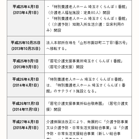
平成25年4月1日
・「特別養護老人ホーム 埼玉さくらんぼⅠ番館」
(2013年4月1日)
（介護老人福祉施設：定員80人）開設
・「特別養護老人ホーム 埼玉さくらんぼⅠ番館」
（（介護予防）短期入所生活介護：空床利用の
み）開設
平成25年10月25日
法人本部所在地を「山形市諏訪町二丁目1番25号」
(2013年10月25日)
へ移転する。
平成25年9月1日
「居宅介護支援事業所埼玉さくらんぼⅠ番館」
(2013年9月1日)
（居宅介護支援）開設
平成26年4月1日
「特別養護老人ホーム 埼玉さくらんぼⅡ番館」
(2014年4月1日)
は、「特別養護老人ホーム 埼玉さくらんぼⅠ番
館」のサテライト施設となる。
平成26年11月1日
「居宅介護支援事業所仙台敬寿園」（居宅介護支
(2014年11月1日)
援）開設
平成27年4月1日
介護保険法改正により、発展的に「介護予防事業
(2015年4月1日)
又は介護予防・日常生活支援総合事業」は「介護
予防・日常生活支援総合事業（新しい総合事