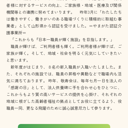
者様に対するサービスの向上、ご家族様・地域・医療及び関係
機関等との連携に努めてまいります。 昨年3月に「わたしたち
は働きやすく、働きがいのある職場づくりに積極的に取組む事
業者」として山形県から認証を受けました。＝やまがた認証介
護事業所＝
「これからも『日本一職員が輝く施設』を目指します。」
職員が輝けば、ご利用者様も輝く。ご利用者様が輝けば、ご
家族が輝く。そして、地域・社会を明るく元気にしていきたい
と思います。
新年度がはじまり、８名の新入職員が入職いたしました。ま
た、それぞれの施設では、職員の昇格や異動などで職場内も活
気に満ちております。 昨年、敬寿会は、毎年七月一日を法人の
「感謝の日」として、法人供養碑に手を合わせ心をひとつに、
これからもより質の高いサービスの提供を心掛け、それぞれの
地域に根ざした高齢者福祉の拠点としてお役に立てるよう、役
職員一同、更なる飛躍のために誠心誠意尽力して参ります。