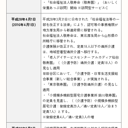
・「社会福祉法人敬寿会（敬寿園）」（おいしく
栄養あっぷ訪問）開始 ※訪問型サービスＣ
平成28年4月1日
平成28年3月31日に公布された「社会福祉法等の一
(2016年4月1日)
部を改正する法律」により、認可等の事務権限が
地方厚生局から都道府県に移管される。
社会福祉法人敬寿会は、東北厚生局から山形県の
所轄庁に移管される。
介護保険が改正され、定員18人以下の通所介護
は、地域密着型通所介護へ移行する。
・「老人デイサービスセンター アルカディア仙台
敬寿園」（（介護予防）通所介護：定員18人）の
見なし適用
世田谷区において、「介護予防・日常生活支援総
合事業（新しい総合事業）」が実施される。
・「東京敬寿園」（介護予防通所介護）の見なし
適用
・「小規模多機能型居宅介護事業所 鈴川敬寿園」
の定員を見直し、（（介護予防）小規模多機能型
居宅介護：登録定員29人／通い定員18人／泊まり
定員7人）とする。
※登録定員4人／通い定員3人の増