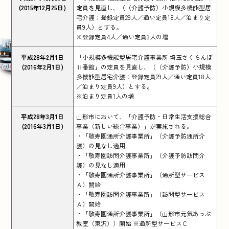
(2015年12月25日)
定員を見直し、（（介護予防）小規模多機能型居
宅介護：登録定員29人／通い定員18人／泊まり定
員9人）とする。
※登録定員4人／通い定員3人の増
平成28年2月1日
「小規模多機能型居宅介護事業所 埼玉さくらんぼ
(2016年2月1日)
Ⅱ番館」の定員を見直し、（（介護予防）小規模
多機能型居宅介護：登録定員29人／通い定員18人
／泊まり定員9人）とする。
※泊まり定員1人の増
平成28年3月1日
山形市において、「介護予防・日常生活支援総合
(2016年3月1日)
事業（新しい総合事業）」が実施される。
・「敬寿園通所介護事業所」（介護予防通所介
護）の見なし適用
・「敬寿園訪問介護事業所」（介護予防訪問介
護）の見なし適用
・「敬寿園通所介護事業所」（通所型サービス
Ａ）開始
・「敬寿園訪問介護事業所」（訪問型サービス
Ａ）開始
・「敬寿園通所介護事業所」（山形市元気あっぷ
教室（東沢））開始 ※通所型サービスＣ