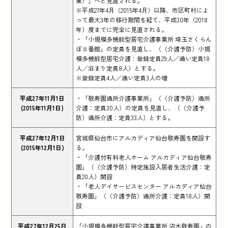
業）」へと見直される。
※平成27年4月（2015年4月）以降、市区町村によ
って最大3年の移行期間を経て、平成30年（2018
年）度までに完全に見直される。
・「小規模多機能型居宅介護事業所 埼玉さくらん
ぼⅡ番館」の定員を見直し、（（介護予防）小規
模多機能型居宅介護：登録定員29人／通い定員18
人／泊まり定員8人）とする。
※登録定員4人／通い定員3人の増
平成27年11月1日
・「敬寿園通所介護事業所」（（介護予防）通所
(2015年11月1日)
介護：定員30人）の定員を見直し、（（介護予
防）通所介護：定員33人）とする。
平成27年12月1日
宮城県仙台市にアルカディア仙台敬寿園を開設す
(2015年12月1日)
る。
・「介護付有料老人ホーム アルカディア仙台敬寿
園」（（介護予防）特定施設入居者生活介護：定
員20人）開設
・「老人デイサービスセンター アルカディア仙台
敬寿園」（（介護予防）通所介護：定員18人）開
設
平成27年12月25日
「小規模多機能型居宅介護事業所 沼木敬寿園」の