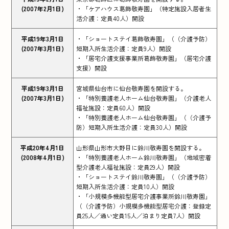
(2007年2月1日)
・「ケアハウス葛飾敬寿園」（特定施設入居者生
活介護：定員40人）開設
平成19年3月1日
・「ショートステイ葛飾敬寿園」（（介護予防）
(2007年3月1日)
短期入所生活介護：定員9人）開設
・「居宅介護支援事業所葛飾敬寿園」（居宅介護
支援）開設
平成19年3月1日
宮城県仙台市に仙台敬寿園を開設する。
(2007年3月1日)
・「特別養護老人ホーム仙台敬寿園」（介護老人
福祉施設：定員60人）開設
・「特別養護老人ホーム仙台敬寿園」（（介護予
防）短期入所生活介護：定員30人）開設
平成20年4月1日
山形県山形市大野目に鈴川敬寿園を開設する。
(2008年4月1日)
・「特別養護老人ホーム鈴川敬寿園」（地域密着
型介護老人福祉施設：定員29人）開設
・「ショートステイ鈴川敬寿園」（（介護予防）
短期入所生活介護：定員10人）開設
・「小規模多機能型居宅介護事業所鈴川敬寿園」
（（介護予防）小規模多機能型居宅介護：登録定
員25人／通い定員15人／泊まり定員7人）開設