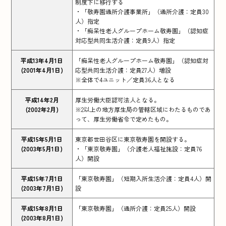
制度下に移行する
・「敬寿園通所介護事業所」（通所介護：定員30
人）指定
・「痴呆性老人グループホーム敬寿園」（認知症
対応型共同生活介護：定員9人）指定
平成13年4月1日
「痴呆性老人グループホーム敬寿園」（認知症対
(2001年4月1日)
応型共同生活介護：定員27人）増設
※全体で4ユニット／定員36人となる
平成14年2月
厚生労働大臣認可法人となる。
(2002年2月)
※2以上の地方厚生局の管轄区域にわたるものであ
って、厚生労働省令で定めたもの。
平成15年5月1日
東京都世田谷区に東京敬寿園を開設する。
(2003年5月1日)
・「東京敬寿園」（介護老人福祉施設：定員76
人）開設
平成15年7月1日
「東京敬寿園」（短期入所生活介護：定員4人）開
(2003年7月1日)
設
平成15年8月1日
「東京敬寿園」（通所介護：定員25人）開設
(2003年8月1日)