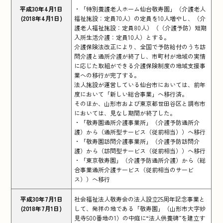
平成30年4月1日
・「特別養護老人ホーム仙台敬寿園」（介護老人
(2018年4月1日)
福祉施設：定員70人）の定員を10人増やし、（介
護老人福祉施設：定員80人）（（介護予防）短期
入所生活介護：定員10人）とする。
介護保険法改正により、全国で予防給付のうち訪
問介護と通所介護が終了し、市町村が地域の実情
に応じた取組ができる介護保険制度の地域支援事
業への移行が完了する。
法人施設が運営している仙台市においては、前年
度において「新しい総合事業」へ移行済。
そのほか、山形市および東京都世田谷区と調布市
においては、見なし期間が終了した。
・「敬寿園通所介護事業所」（介護予防通所介
護）から（通所型サービス（従前相当））へ移行
・「敬寿園訪問介護事業所」（介護予防訪問介
護）から（訪問型サービス（従前相当））へ移行
・「東京敬寿園」（介護予防通所介護）から（総
合事業通所介護サービス（従前相当のサービ
ス））へ移行
平成30年7月1日
社会福祉法人敬寿会の法人設立25周年記念事業と
(2018年7月1日)
して、発祥の地である「敬寿園」（山形市大字妙
見寺500番地の1）の中庭に“法人供養碑”を建立す