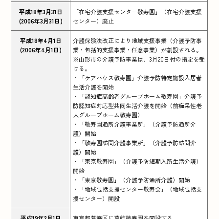
平成18年3月31日
「在宅介護支援センター敬寿園」（在宅介護支援
(2006年3月31日)
センター）廃止
平成18年4月1日
介護保険法改正により地域支援事業（介護予防事
(2006年4月1日)
業・包括的支援事業・任意事業）が創設される。
※山形市の介護予防事業は、3月20日付の指定を受
ける。
・「ケアハウス敬寿園」介護予防特定施設入居者
生活介護を開始
・「認知症高齢者グループホーム敬寿園」介護予
防認知症対応型共同生活介護を開始（前痴呆性老
人グループホーム敬寿園）
・「敬寿園通所介護事業所」（介護予防通所介
護）開始
・「敬寿園訪問介護事業所」（介護予防訪問介
護）開始
・「東京敬寿園」（介護予防短期入所生活介護）
開始
・「東京敬寿園」（介護予防通所介護）開始
・「地域包括支援センター敬寿会」（地域包括支
援センター）開設
平成19年2月1日
東京都葛飾区に葛飾敬寿園を開設する。