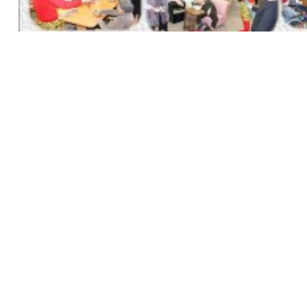
施設一覧
採用情報
及び役員等に関
山形敬寿園
鈴川敬寿園
方針
沼木敬寿園
寒河江敬寿園
東根敬寿園
公益的な取組
天童敬寿園