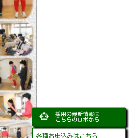
採用の最新情報は
smart_toy
こちらのロボから
各種お申込みはこちら