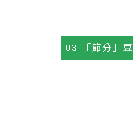
03 「節分」豆ま