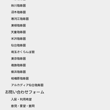
鈴川敬寿園
沼木敬寿園
寒河江敬寿園
東根敬寿園
天童敬寿園
米沢敬寿園
仙台敬寿園
埼玉さくらんぼ館
東京敬寿園
葛飾敬寿園
横浜敬寿園
相模原敬寿園
アルカディア仙台敬寿園
お問い合わせフォーム
入居・利用希望
意見・要望・質問