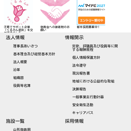
子育てサポート企業
敬寿会への御寄附のお
新卒採用募集中！
眠りスキャン
「くるみん認定」を交
願い
せていただく
付頂きました。
りました
法人情報
情報開示
理事長あいさつ
定款、評議員及び役員等に関
する報酬規程
基本理念及び経営基本方針
個人情報保護方針
法人概要
法令遵守
沿革
現況報告書
組織図
地域における公益的な取組
役員等名簿
決算報告
一般事業主行動計画
安全衛生活動
キャリアパス
施設一覧
採用情報
山形敬寿園