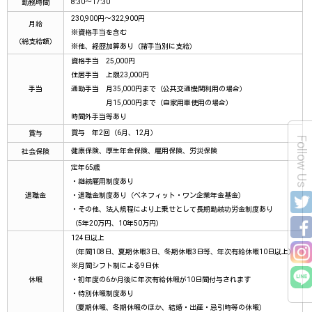
8:30～17:30
勤務時間
230,900円～322,900円
月給
※資格手当を含む
（総支給額）
※他、経歴加算あり（諸手当別に支給）
資格手当 25,000円
住居手当 上限23,000円
手当
通勤手当 月35,000円まで（公共交通機関利用の場合）
月15,000円まで（自家用車使用の場合）
時間外手当等あり
賞与 年2回（6月、12月）
賞与
Follow Us
健康保険、厚生年金保険、雇用保険、労災保険
社会保険
定年65歳
・継続雇用制度あり
退職金
・退職金制度あり（ベネフィット・ワン企業年金基金）
・その他、法人規程により上乗せとして長期勤続功労金制度あり
（5年20万円、10年50万円）
124日以上
（年間108日、夏期休暇3日、冬期休暇3日等、年次有給休暇10日以上）
※月間シフト制による9日休
休暇
・初年度の6か月後に年次有給休暇が10日間付与されます
・特別休暇制度あり
（夏期休暇、冬期休暇のほか、結婚・出産・忌引時等の休暇）