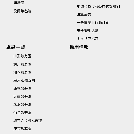
組織図
地域における公益的な取組
役員等名簿
決算報告
一般事業主行動計画
安全衛生活動
キャリアパス
施設一覧
採用情報
山形敬寿園
鈴川敬寿園
沼木敬寿園
寒河江敬寿園
東根敬寿園
天童敬寿園
米沢敬寿園
仙台敬寿園
埼玉さくらんぼ館
東京敬寿園