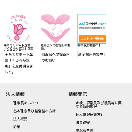
働きやすい福祉の職場
子育てサポート企業
敬寿会への御寄附のお
新卒採用募集
宣言を更新しました！
「くるみん認定」を交
願い
付頂きました。
【東京】TOKYO働
子育てサポート企
敬寿会への御寄附
新卒採用
きやすい福祉の職
業「くるみん認
のお願い
場宣言事業所
定」を交付頂きま
した。
法人情報
情報開示
理事長あいさつ
定款、評議員及び役員等に関
する報酬規程
基本理念及び経営基本方針
個人情報保護方針
法人概要
法令遵守
沿革
現況報告書