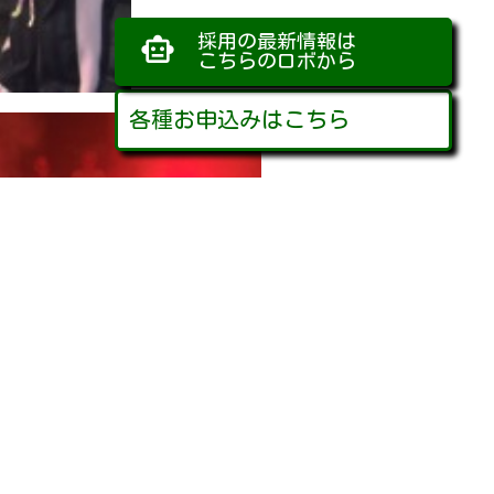
採用の最新情報は
smart_toy
こちらのロボから
各種お申込みはこちら