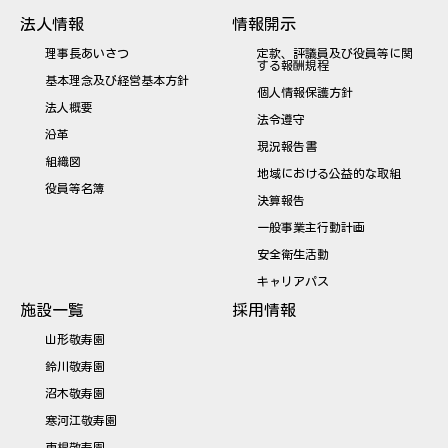
法人情報
情報開示
理事長あいさつ
定款、評議員及び役員等に関
する報酬規程
基本理念及び経営基本方針
個人情報保護方針
法人概要
法令遵守
沿革
現況報告書
組織図
地域における公益的な取組
役員等名簿
決算報告
一般事業主行動計画
安全衛生活動
キャリアパス
施設一覧
採用情報
山形敬寿園
鈴川敬寿園
沼木敬寿園
寒河江敬寿園