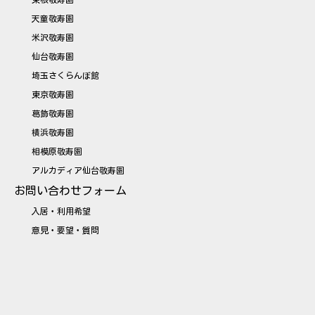
東根敬寿園
天童敬寿園
米沢敬寿園
仙台敬寿園
埼玉さくらんぼ館
東京敬寿園
葛飾敬寿園
横浜敬寿園
相模原敬寿園
アルカディア仙台敬寿園
お問い合わせフォーム
入居・利用希望
意見・要望・質問