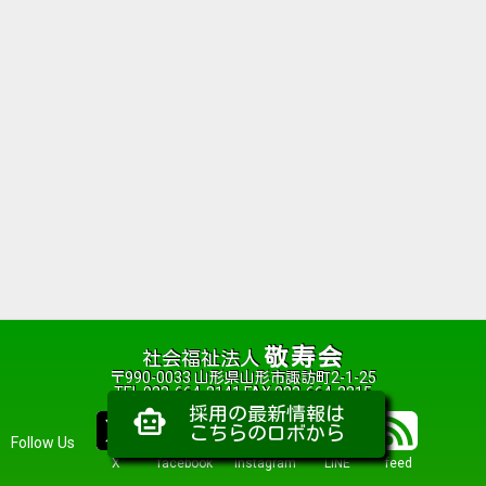
敬寿会
社会福祉法人
〒990-0033 山形県山形市諏訪町2-1-25
TEL 023-664-2141 FAX 023-664-2215
採用の最新情報は
smart_toy
こちらのロボから
Follow Us
X
facebook
Instagram
LINE
feed