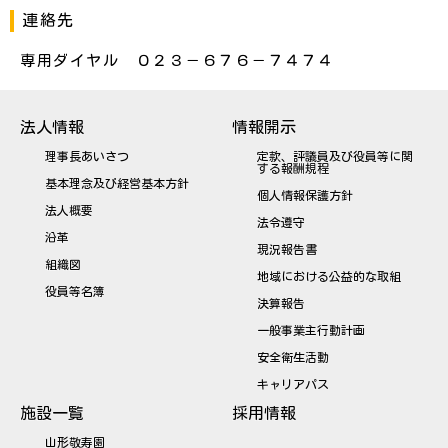
連絡先
専用ダイヤル ０２３－６７６－７４７４
法人情報
情報開示
理事長あいさつ
定款、評議員及び役員等に関
する報酬規程
基本理念及び経営基本方針
個人情報保護方針
法人概要
法令遵守
沿革
現況報告書
組織図
地域における公益的な取組
役員等名簿
決算報告
一般事業主行動計画
安全衛生活動
キャリアパス
施設一覧
採用情報
山形敬寿園