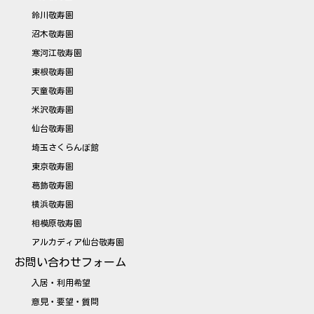
鈴川敬寿園
沼木敬寿園
寒河江敬寿園
東根敬寿園
天童敬寿園
米沢敬寿園
仙台敬寿園
埼玉さくらんぼ館
東京敬寿園
葛飾敬寿園
横浜敬寿園
相模原敬寿園
アルカディア仙台敬寿園
お問い合わせフォーム
入居・利用希望
意見・要望・質問