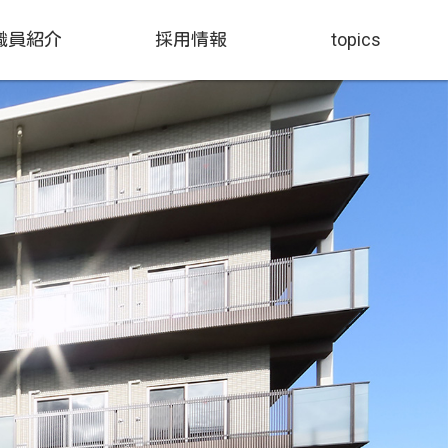
職員紹介
採用情報
topics