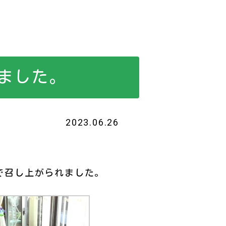
ました。
2023.06.26
で召し上がられました。