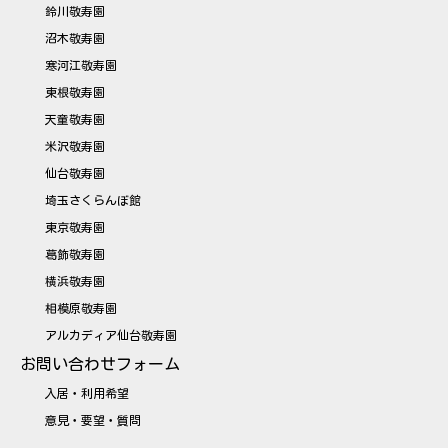
鈴川敬寿園
沼木敬寿園
寒河江敬寿園
東根敬寿園
天童敬寿園
米沢敬寿園
仙台敬寿園
埼玉さくらんぼ館
東京敬寿園
葛飾敬寿園
横浜敬寿園
相模原敬寿園
アルカディア仙台敬寿園
お問い合わせフォーム
入居・利用希望
意見・要望・質問