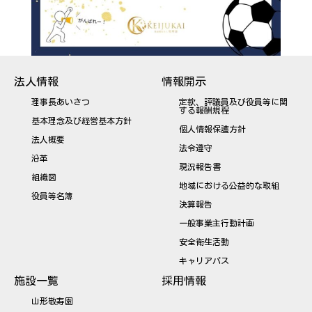
法人情報
情報開示
理事長あいさつ
定款、評議員及び役員等に関
する報酬規程
基本理念及び経営基本方針
個人情報保護方針
法人概要
法令遵守
沿革
現況報告書
組織図
地域における公益的な取組
役員等名簿
決算報告
一般事業主行動計画
安全衛生活動
キャリアパス
施設一覧
採用情報
山形敬寿園