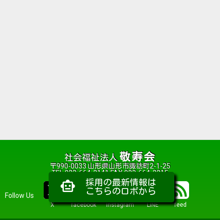
敬寿会
社会福祉法人
〒990-0033 山形県山形市諏訪町2-1-25
TEL 023-664-2141 FAX 023-664-2215
採用の最新情報は
smart_toy
こちらのロボから
Follow Us
X
facebook
Instagram
LINE
feed