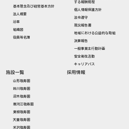
する報酬規程
基本理念及び経営基本方針
個人情報保護方針
法人概要
法令遵守
沿革
現況報告書
組織図
地域における公益的な取組
役員等名簿
決算報告
一般事業主行動計画
安全衛生活動
キャリアパス
施設一覧
採用情報
山形敬寿園
鈴川敬寿園
沼木敬寿園
寒河江敬寿園
東根敬寿園
天童敬寿園
米沢敬寿園