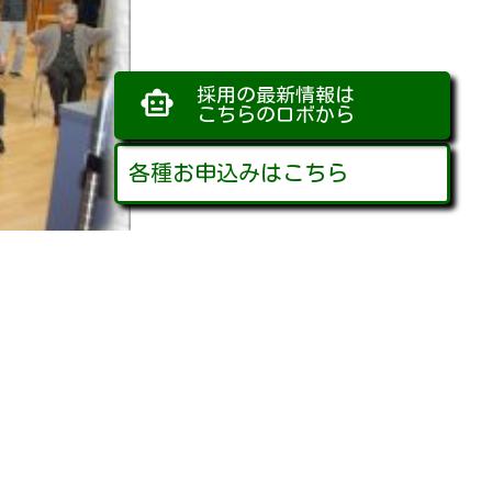
採用の最新情報は
smart_toy
こちらのロボから
各種お申込みはこちら
康づくりをしています。少
オ体操をして身体を動か