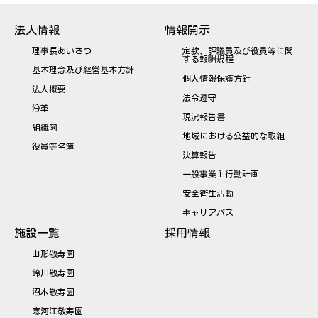
法人情報
情報開示
理事長あいさつ
定款、評議員及び役員等に関
する報酬規程
基本理念及び経営基本方針
個人情報保護方針
法人概要
法令遵守
沿革
現況報告書
組織図
地域における公益的な取組
役員等名簿
決算報告
一般事業主行動計画
安全衛生活動
キャリアパス
施設一覧
採用情報
山形敬寿園
鈴川敬寿園
沼木敬寿園
寒河江敬寿園