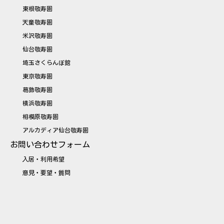
東根敬寿園
天童敬寿園
米沢敬寿園
仙台敬寿園
埼玉さくらんぼ館
東京敬寿園
葛飾敬寿園
横浜敬寿園
相模原敬寿園
アルカディア仙台敬寿園
お問い合わせフォーム
入居・利用希望
意見・要望・質問