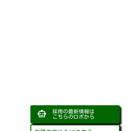
採用の最新情報は
smart_toy
こちらのロボから