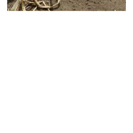
せていただきました
地よく
天気
ら
歩しました。
ら、
きゅうりなど