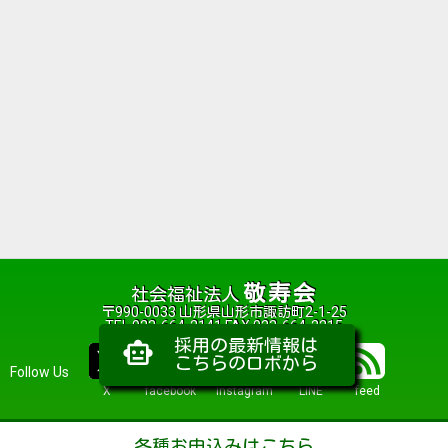
敬寿会
社会福祉法人
〒990-0033 山形県山形市諏訪町2-1-25
TEL 023-664-2141 FAX 023-664-2215
採用の最新情報は
smart_toy
こちらのロボから
Follow Us
X
facebook
Instagram
LINE
feed
各種お申込みはこちら