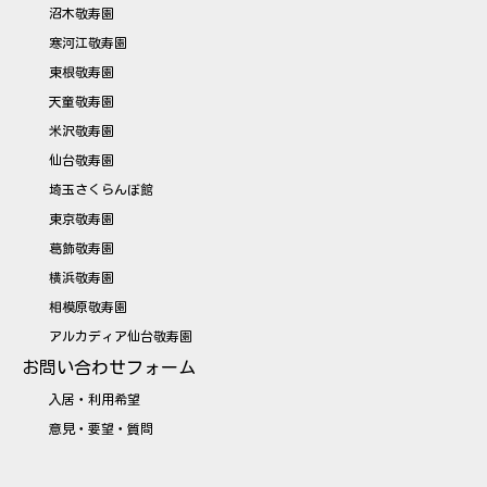
沼木敬寿園
寒河江敬寿園
東根敬寿園
天童敬寿園
米沢敬寿園
仙台敬寿園
埼玉さくらんぼ館
東京敬寿園
葛飾敬寿園
横浜敬寿園
相模原敬寿園
アルカディア仙台敬寿園
お問い合わせフォーム
入居・利用希望
意見・要望・質問