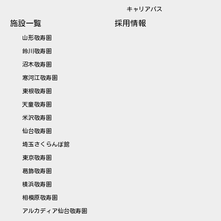
キャリアパス
施設一覧
採用情報
山形敬寿園
鈴川敬寿園
沼木敬寿園
寒河江敬寿園
東根敬寿園
天童敬寿園
米沢敬寿園
仙台敬寿園
埼玉さくらんぼ館
東京敬寿園
葛飾敬寿園
横浜敬寿園
相模原敬寿園
アルカディア仙台敬寿園