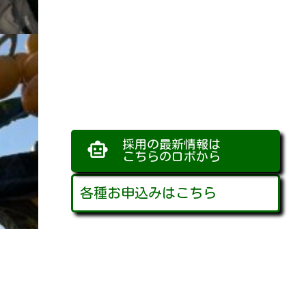
採用の最新情報は
smart_toy
こちらのロボから
各種お申込みはこちら