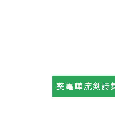
葵電曄流剣詩