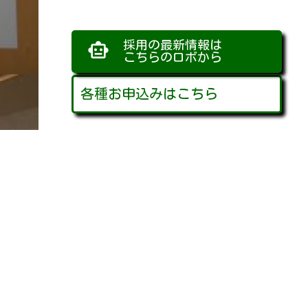
採用の最新情報は
smart_toy
こちらのロボから
各種お申込みはこちら