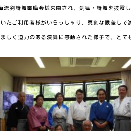
電曄流剣詩舞電曄会様来園され、剣舞・詩舞を披露
いたご利用者様がいらっしゃり、真剣な眼差しで
ましく迫力のある演舞に感動された様子で、とて