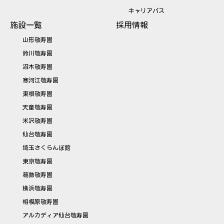
キャリアパス
施設一覧
採用情報
山形敬寿園
鈴川敬寿園
沼木敬寿園
寒河江敬寿園
東根敬寿園
天童敬寿園
米沢敬寿園
仙台敬寿園
埼玉さくらんぼ館
東京敬寿園
葛飾敬寿園
横浜敬寿園
相模原敬寿園
アルカディア仙台敬寿園