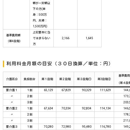
額が一定額以
下の方(単
身：500万
円、夫婦：
1,500万円)
上記要件に当
基準費用額
てはまらない
2,166
1,645
（第4段階）
方
利用料金月額の目安（３０日換算／単位：円）
基準費用
介護区分
負担割合
第１段階
第２段階
第３段階①
第3段階②
（第４段
要介護１
１割
65,129
67,829
90,329
111,629
144,
〃
２割
173,
〃
３割
203,
要介護２
１割
67,634
70,334
92,834
114,134
146,
〃
２割
178,
〃
３割
211,
要介護３
１割
70,280
72,980
95,480
116,780
149,