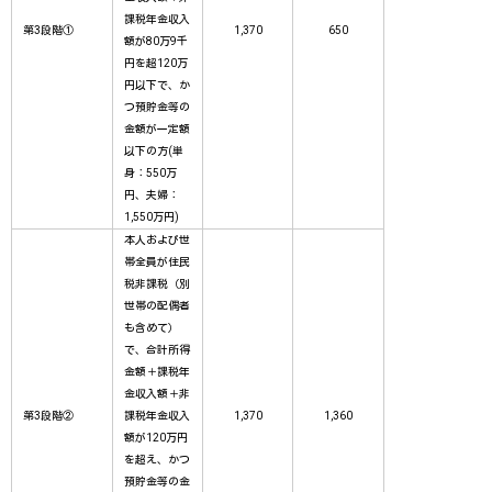
課税年金収入
第3段階①
1,370
650
額が80万9千
円を超120万
円以下で、か
つ預貯金等の
金額が一定額
以下の方(単
身：550万
円、夫婦：
1,550万円)
本人および世
帯全員が住民
税非課税（別
世帯の配偶者
も含めて）
で、合計所得
金額＋課税年
金収入額＋非
第3段階②
課税年金収入
1,370
1,360
額が120万円
を超え、かつ
預貯金等の金