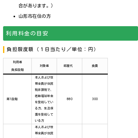
合があります。）
山形市在住の方
利用料金の目安
負担限度額（１日当たり／単位：円）
利用者
対象者
部屋代
食費
負担段階
本人および世
帯全員が住民
税非課税で、
老齢福祉年金
第1段階
880
300
を受給してい
る方、生活保
護を受給して
いる方
本人および世
帯全員が住民