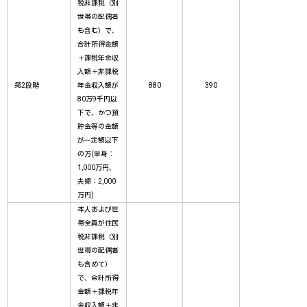
税非課税（別
世帯の配偶者
も含む）で、
合計所得金額
＋課税年金収
入額＋非課税
第2段階
年金収入額が
880
390
80万9千円以
下で、かつ預
貯金等の金額
が一定額以下
の方(単身：
1,000万円、
夫婦：2,000
万円)
本人および世
帯全員が住民
税非課税（別
世帯の配偶者
も含めて）
で、合計所得
金額＋課税年
金収入額＋非