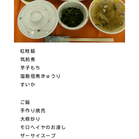
紅鮭飯
筑前煮
芋子もち
塩麹佃煮きゅうり
すいか
ご飯
手作り焼売
大根炒り
モロヘイヤのお浸し
ザーサイスープ