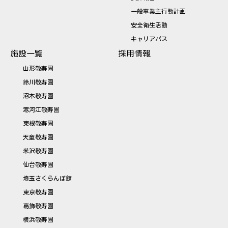
一般事業主行動計画
安全衛生活動
キャリアパス
施設一覧
採用情報
山形敬寿園
鈴川敬寿園
沼木敬寿園
寒河江敬寿園
東根敬寿園
天童敬寿園
米沢敬寿園
仙台敬寿園
埼玉さくらんぼ館
東京敬寿園
葛飾敬寿園
横浜敬寿園