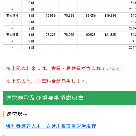
〃
２割
184,
〃
３割
218,
要介護４
１割
72,856
75,556
98,056
119,356
151,
〃
２割
189,
〃
３割
226,
要介護５
１割
75,325
78,025
100,525
121,825
154,
〃
２割
194,
〃
３割
234,
※上記の料金には、食費・居住費が含まれています。
※上記の他、加算料金が発生します。
運営規程及び重要事項説明書
運営規程
特別養護老人ホーム鈴川敬寿園運営規程