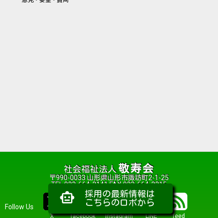
意見・要望・質問
敬寿会
社会福祉法人
〒990-0033 山形県山形市諏訪町2-1-25
TEL 023-664-2141 FAX 023-664-2215
採用の最新情報は
smart_toy
こちらのロボから
Follow Us
X
facebook
Instagram
LINE
feed