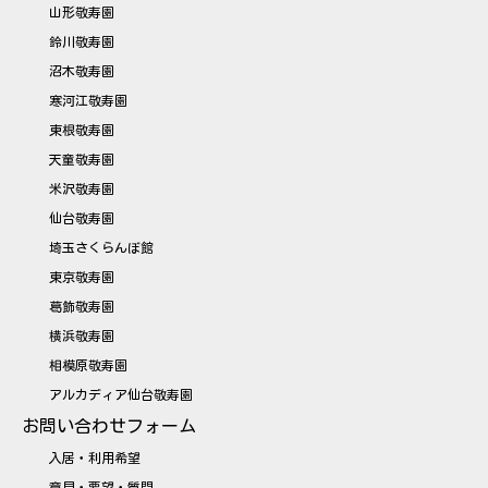
山形敬寿園
鈴川敬寿園
沼木敬寿園
寒河江敬寿園
東根敬寿園
天童敬寿園
米沢敬寿園
仙台敬寿園
埼玉さくらんぼ館
東京敬寿園
葛飾敬寿園
横浜敬寿園
相模原敬寿園
アルカディア仙台敬寿園
お問い合わせフォーム
入居・利用希望