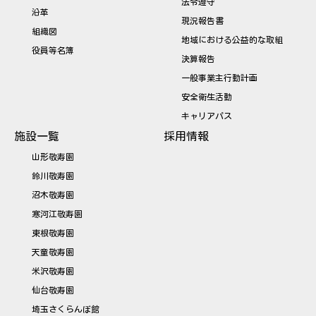
法令遵守
沿革
現況報告書
組織図
地域における公益的な取組
役員等名簿
決算報告
一般事業主行動計画
安全衛生活動
キャリアパス
施設一覧
採用情報
山形敬寿園
鈴川敬寿園
沼木敬寿園
寒河江敬寿園
東根敬寿園
天童敬寿園
米沢敬寿園
仙台敬寿園
埼玉さくらんぼ館