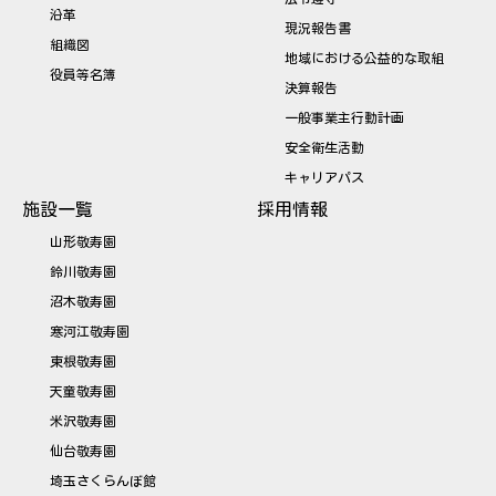
沿革
現況報告書
組織図
地域における公益的な取組
役員等名簿
決算報告
一般事業主行動計画
安全衛生活動
キャリアパス
施設一覧
採用情報
山形敬寿園
鈴川敬寿園
沼木敬寿園
寒河江敬寿園
東根敬寿園
天童敬寿園
米沢敬寿園
仙台敬寿園
埼玉さくらんぼ館