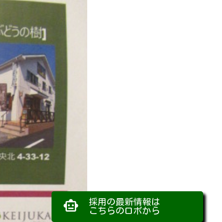
採用の最新情報は
smart_toy
こちらのロボから