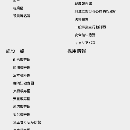
沿革
現況報告書
組織図
地域における公益的な取組
役員等名簿
決算報告
一般事業主行動計画
安全衛生活動
キャリアパス
施設一覧
採用情報
山形敬寿園
鈴川敬寿園
沼木敬寿園
寒河江敬寿園
東根敬寿園
天童敬寿園
米沢敬寿園
仙台敬寿園
埼玉さくらんぼ館