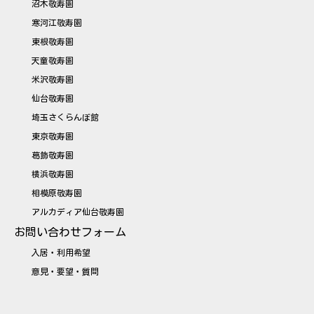
沼木敬寿園
寒河江敬寿園
東根敬寿園
天童敬寿園
米沢敬寿園
仙台敬寿園
埼玉さくらんぼ館
東京敬寿園
葛飾敬寿園
横浜敬寿園
相模原敬寿園
アルカディア仙台敬寿園
お問い合わせフォーム
入居・利用希望
意見・要望・質問