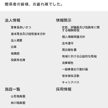
関係者の皆様、お疲れ様でした。
法人情報
情報開示
理事長あいさつ
定款、評議員及び役員等に関
する報酬規程
基本理念及び経営基本方針
個人情報保護方針
法人概要
法令遵守
沿革
現況報告書
組織図
地域における公益的な取組
役員等名簿
決算報告
一般事業主行動計画
安全衛生活動
キャリアパス
施設一覧
採用情報
山形敬寿園
鈴川敬寿園