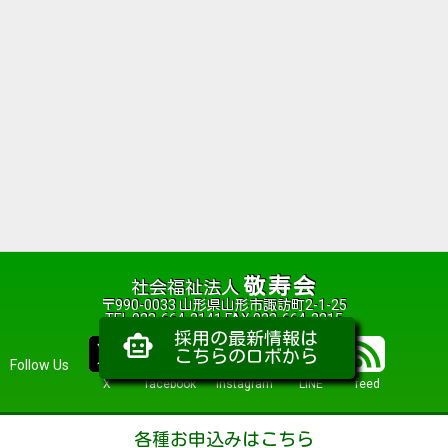
敬寿会
社会福祉法人
〒990-0033 山形県山形市諏訪町2-1-25
TEL 023-664-2141 FAX 023-664-2215
採用の最新情報は
smart_toy
こちらのロボから
Follow Us
X
facebook
Instagram
LINE
feed
各種お申込みはこちら