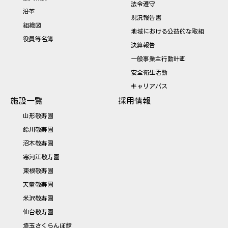
法令遵守
沿革
現況報告書
組織図
地域における公益的な取組
役員等名簿
決算報告
一般事業主行動計画
安全衛生活動
キャリアパス
施設一覧
採用情報
山形敬寿園
鈴川敬寿園
沼木敬寿園
寒河江敬寿園
東根敬寿園
天童敬寿園
米沢敬寿園
仙台敬寿園
埼玉さくらんぼ館