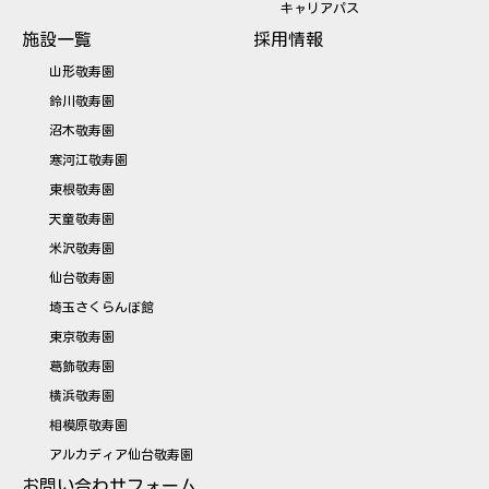
キャリアパス
施設一覧
採用情報
山形敬寿園
鈴川敬寿園
沼木敬寿園
寒河江敬寿園
東根敬寿園
天童敬寿園
米沢敬寿園
仙台敬寿園
埼玉さくらんぼ館
東京敬寿園
葛飾敬寿園
横浜敬寿園
相模原敬寿園
アルカディア仙台敬寿園
お問い合わせフォーム