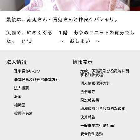
最後は、赤鬼さん・青鬼さんと仲良くパシャリ。
笑顔で、締めくくる １階 あやめユニットの節分でし
た。 (^^♪ ～ おしまい ～
法人情報
情報開示
理事長あいさつ
定款、評議員及び役員等に関
する報酬規程
基本理念及び経営基本方針
個人情報保護方針
法人概要
法令遵守
沿革
現況報告書
組織図
地域における公益的な取組
役員等名簿
決算報告
一般事業主行動計画
安全衛生活動