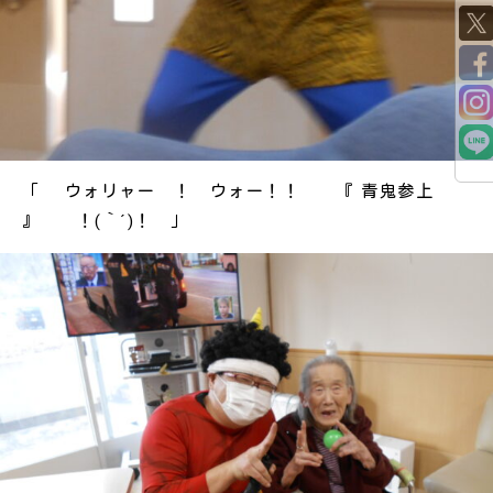
「 ウォリャー ！ ウォー！！ 『 青鬼参上
』 ！(｀´)！ 」