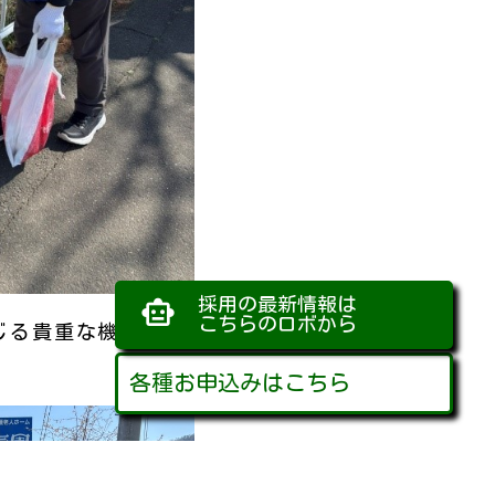
採用の最新情報は
smart_toy
こちらのロボから
じる貴重な機会にもなりま
各種お申込みはこちら