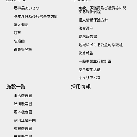
理事長あいさつ
定款、評議員及び役員等に関
する報酬規程
基本理念及び経営基本方針
個人情報保護方針
法人概要
法令遵守
沿革
現況報告書
組織図
地域における公益的な取組
役員等名簿
決算報告
一般事業主行動計画
安全衛生活動
キャリアパス
施設一覧
採用情報
山形敬寿園
鈴川敬寿園
沼木敬寿園
寒河江敬寿園
東根敬寿園