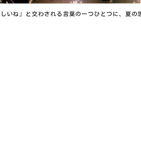
しいね」と交わされる言葉の一つひとつに、夏の
に、心もあたたかく満たされたひとときとなりま
の時間を大切に、皆様と笑顔を分かち合える行事
施設一覧
採用情報
及び役員等に関
山形敬寿園
鈴川敬寿園
方針
沼木敬寿園
寒河江敬寿園