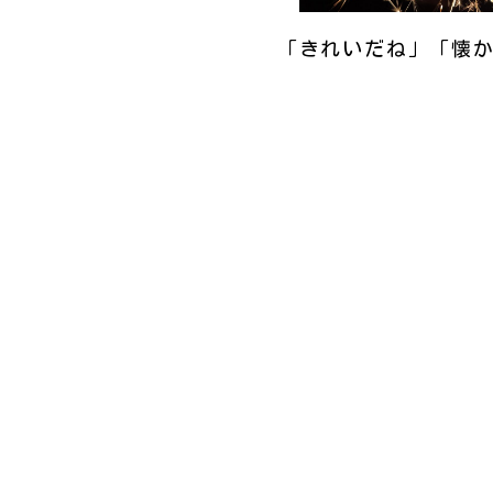
「きれいだね」「懐か
燃えゆく火の粉ととも
これからも、四季折々
法人情報
情報開示
理事長あいさつ
定款、評議員
する報酬規程
基本理念及び経営基本方針
個人情報保護
法人概要
法令遵守
沿革
現況報告書