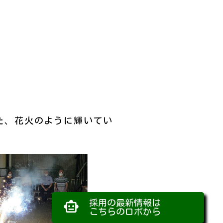
た、花火のように輝いてい
採用の最新情報は
smart_toy
こちらのロボから