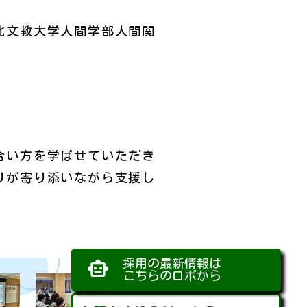
北文教大学人間学部人間関
合い方を学ばせていただき
りが寄り添いながら支援し
採用の最新情報は
smart_toy
こちらのロボから