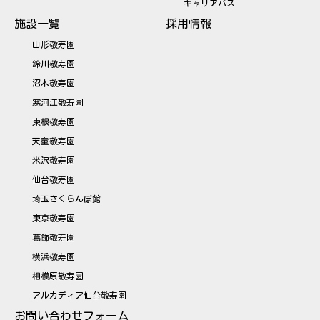
キャリアパス
施設一覧
採用情報
山形敬寿園
鈴川敬寿園
沼木敬寿園
寒河江敬寿園
東根敬寿園
天童敬寿園
米沢敬寿園
仙台敬寿園
埼玉さくらんぼ館
東京敬寿園
葛飾敬寿園
横浜敬寿園
相模原敬寿園
アルカディア仙台敬寿園
お問い合わせフォーム