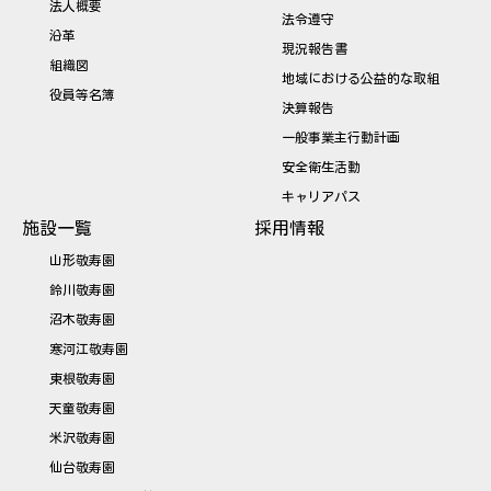
法人概要
法令遵守
沿革
現況報告書
組織図
地域における公益的な取組
役員等名簿
決算報告
一般事業主行動計画
安全衛生活動
キャリアパス
施設一覧
採用情報
山形敬寿園
鈴川敬寿園
沼木敬寿園
寒河江敬寿園
東根敬寿園
天童敬寿園
米沢敬寿園
仙台敬寿園