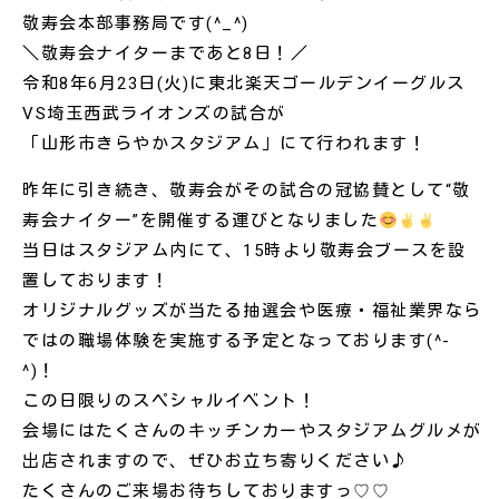
敬寿会本部事務局です(
^_^
)
＼敬寿会ナイターまであと8日！／
令和8年6月23日(火)に東北楽天ゴールデンイーグルス
VS埼玉西武ライオンズの試合が
「山形市きらやかスタジアム」にて行われます！
昨年に引き続き、敬寿会がその試合の冠協賛として“敬
寿会ナイター”を開催する運びとなりました
当日はスタジアム内にて、15時より敬寿会ブースを設
置しております！
オリジナルグッズが当たる抽選会や医療・福祉業界なら
ではの職場体験を実施する予定となっております(
^-
^
)！
この日限りのスペシャルイベント！
会場にはたくさんのキッチンカーやスタジアムグルメが
出店されますので、ぜひお立ち寄りください♪
たくさんのご来場お待ちしておりますっ♡♡