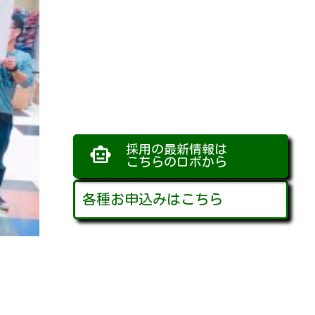
採用の最新情報は
smart_toy
こちらのロボから
各種お申込みはこちら