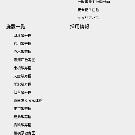
一般事業主行動計画
安全衛生活動
キャリアパス
施設一覧
採用情報
山形敬寿園
鈴川敬寿園
沼木敬寿園
寒河江敬寿園
東根敬寿園
天童敬寿園
米沢敬寿園
仙台敬寿園
埼玉さくらんぼ館
東京敬寿園
葛飾敬寿園
横浜敬寿園
相模原敬寿園