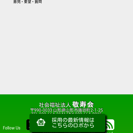
意見・要望・質問
敬寿会
社会福祉法人
〒990-0033 山形県山形市諏訪町2-1-25
TEL 023-664-2141 FAX 023-664-2215
採用の最新情報は
smart_toy
こちらのロボから
Follow Us