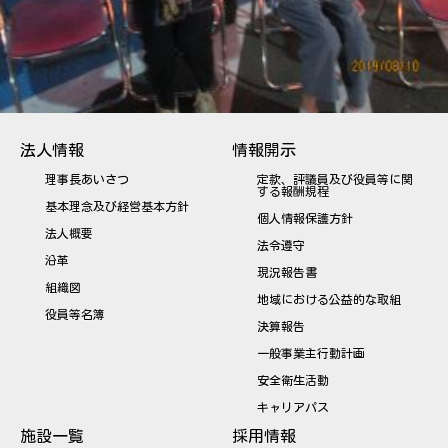
法人情報
情報開示
理事長あいさつ
定款、評議員及び役員等に関
する報酬規程
基本理念及び経営基本方針
個人情報保護方針
法人概要
法令遵守
沿革
現況報告書
組織図
地域における公益的な取組
役員等名簿
決算報告
一般事業主行動計画
安全衛生活動
キャリアパス
施設一覧
採用情報