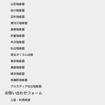
山形敬寿園
鈴川敬寿園
沼木敬寿園
寒河江敬寿園
東根敬寿園
天童敬寿園
米沢敬寿園
仙台敬寿園
埼玉さくらんぼ館
東京敬寿園
葛飾敬寿園
横浜敬寿園
相模原敬寿園
アルカディア仙台敬寿園
お問い合わせフォーム
入居・利用希望