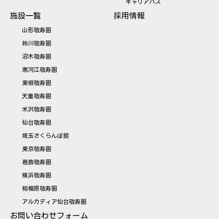
キャリアパス
施設一覧
採用情報
山形敬寿園
鈴川敬寿園
沼木敬寿園
寒河江敬寿園
東根敬寿園
天童敬寿園
米沢敬寿園
仙台敬寿園
埼玉さくらんぼ館
東京敬寿園
葛飾敬寿園
横浜敬寿園
相模原敬寿園
アルカディア仙台敬寿園
お問い合わせフォーム