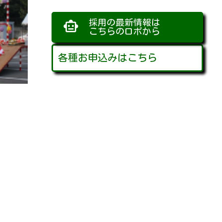
採用の最新情報は
smart_toy
こちらのロボから
各種お申込みはこちら