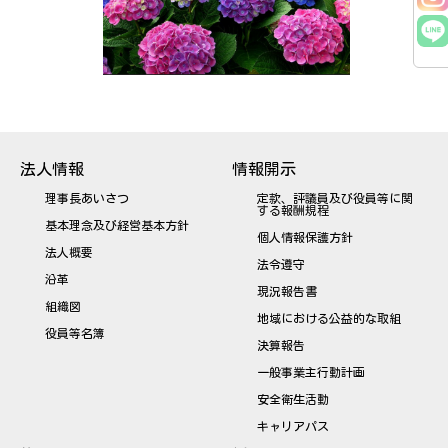
法人情報
情報開示
理事長あいさつ
定款、評議員及び役員等に関
する報酬規程
基本理念及び経営基本方針
個人情報保護方針
法人概要
法令遵守
沿革
現況報告書
組織図
地域における公益的な取組
役員等名簿
決算報告
一般事業主行動計画
安全衛生活動
キャリアパス