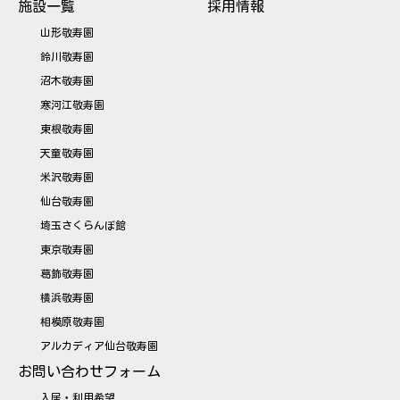
施設一覧
採用情報
山形敬寿園
鈴川敬寿園
沼木敬寿園
寒河江敬寿園
東根敬寿園
天童敬寿園
米沢敬寿園
仙台敬寿園
埼玉さくらんぼ館
東京敬寿園
葛飾敬寿園
横浜敬寿園
相模原敬寿園
アルカディア仙台敬寿園
お問い合わせフォーム
入居・利用希望