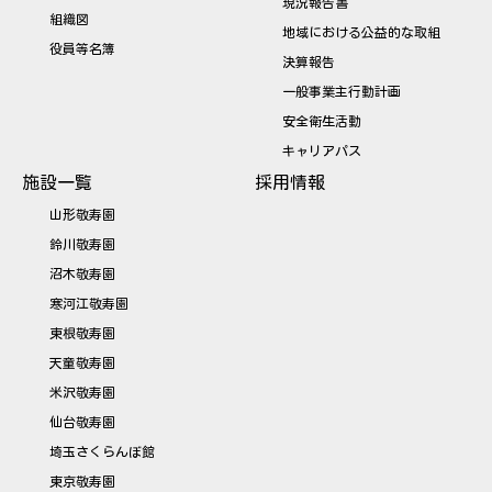
現況報告書
組織図
地域における公益的な取組
役員等名簿
決算報告
一般事業主行動計画
安全衛生活動
キャリアパス
施設一覧
採用情報
山形敬寿園
鈴川敬寿園
沼木敬寿園
寒河江敬寿園
東根敬寿園
天童敬寿園
米沢敬寿園
仙台敬寿園
埼玉さくらんぼ館
東京敬寿園