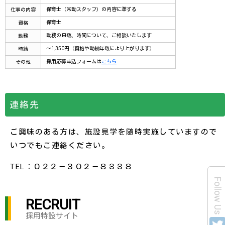
保育士（常勤スタッフ）の内容に準ずる
仕事の内容
保育士
資格
勤務の日数、時間について、ご相談いたします
勤務
～1,350円（資格や勤続年数により上がります）
時給
採用応募申込フォームは
こちら
その他
連絡先
ご興味のある方は、施設見学を随時実施していますので
いつでもご連絡ください。
TEL：０２２－３０２－８３３８
Follow Us
RECRUIT
採用特設サイト