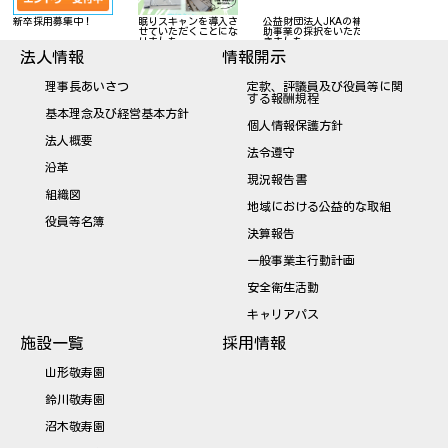
御寄附のお
新卒採用募集中！
眠りスキャンを導入さ
公益財団法人JKAの補
せていただくことにな
助事業の採択をいただ
りました
きました
法人情報
情報開示
理事長あいさつ
定款、評議員及び役員等に関
する報酬規程
基本理念及び経営基本方針
個人情報保護方針
法人概要
法令遵守
沿革
現況報告書
組織図
地域における公益的な取組
役員等名簿
決算報告
一般事業主行動計画
安全衛生活動
キャリアパス
施設一覧
採用情報
山形敬寿園
鈴川敬寿園
沼木敬寿園