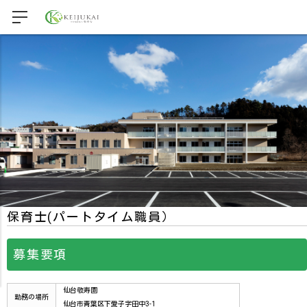
保育士(パートタイム職員）
募集要項
仙台敬寿園
勤務の場所
仙台市青葉区下愛子字田中3-1