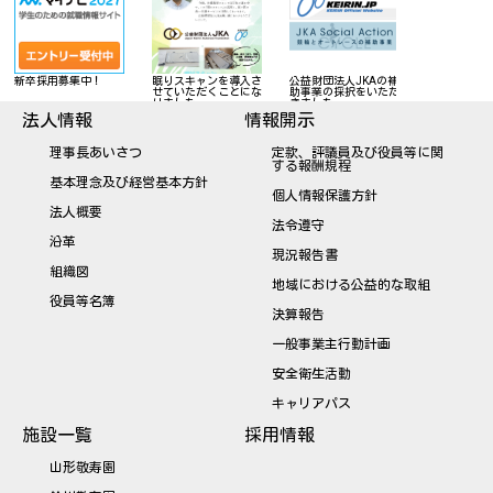
敬寿会への御寄附のお
新卒採用募集中！
眠りスキャンを導入さ
公益財団法人JK
願い
せていただくことにな
助事業の採択を
りました
きました
法人情報
情報開示
理事長あいさつ
定款、評議員及び役員等に関
する報酬規程
基本理念及び経営基本方針
個人情報保護方針
法人概要
法令遵守
沿革
現況報告書
組織図
地域における公益的な取組
役員等名簿
決算報告
一般事業主行動計画
安全衛生活動
キャリアパス
施設一覧
採用情報
山形敬寿園