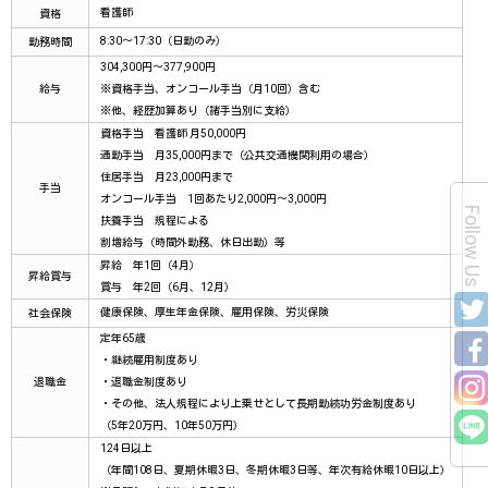
看護師
資格
8:30～17:30（日勤のみ）
勤務時間
304,300円～377,900円
給与
※資格手当、オンコール手当（月10回）含む
※他、経歴加算あり（諸手当別に支給）
資格手当 看護師 月50,000円
通勤手当 月35,000円まで（公共交通機関利用の場合）
住居手当 月23,000円まで
手当
オンコール手当 1回あたり2,000円～3,000円
Follow Us
扶養手当 規程による
割増給与（時間外勤務、休日出勤）等
昇給 年1回（4月）
昇給賞与
賞与 年2回（6月、12月）
健康保険、厚生年金保険、雇用保険、労災保険
社会保険
定年65歳
・継続雇用制度あり
退職金
・退職金制度あり
・その他、法人規程により上乗せとして長期勤続功労金制度あり
（5年20万円、10年50万円）
124日以上
（年間108日、夏期休暇3日、冬期休暇3日等、年次有給休暇10日以上）