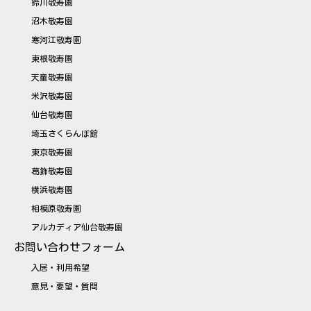
鈴川敬寿園
沼木敬寿園
寒河江敬寿園
東根敬寿園
天童敬寿園
米沢敬寿園
仙台敬寿園
埼玉さくらんぼ館
東京敬寿園
葛飾敬寿園
横浜敬寿園
相模原敬寿園
アルカディア仙台敬寿園
お問い合わせフォーム
入居・利用希望
意見・要望・質問