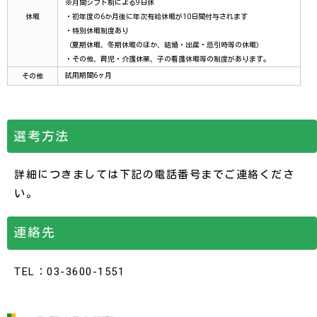
※月間シフト制による9日休
休暇
・初年度の6か月後に年次有給休暇が10日間付与されます
・特別休暇制度あり
（夏期休暇、冬期休暇のほか、結婚・出産・忌引時等の休暇）
・その他、育児・介護休業、子の看護休暇等の制度があります。
試用期間6ヶ月
その他
選考方法
詳細につきましては下記の電話番号までご連絡くださ
い。
連絡先
TEL：03-3600-1551