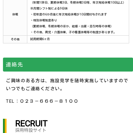
（年間108日、夏期休暇3日、冬期休暇3日等、年次有給休暇10日以上）
※月間シフト制による9日休
休暇
・初年度の6か月後に年次有給休暇が10日間付与されます
・特別休暇制度あり
（夏期休暇、冬期休暇のほか、結婚・出産・忌引時等の休暇）
・その他、育児・介護休業、子の看護休暇等の制度があります。
試用期間6ヶ月
その他
連絡先
ご興味のある方は、施設見学を随時実施していますので
いつでもご連絡ください。
TEL：０２３－６６６－８１００
RECRUIT
採用特設サイト