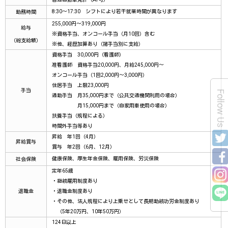
8:30～17:30 シフトにより若干就業時間が異なります
勤務時間
255,000円～319,000円
給与
※資格手当、オンコール手当（月10回）含む
（総支給額）
※他、経歴加算あり（諸手当別に支給）
資格手当 30,000円（看護師）
准看護師 資格手当20,000円、月給245,000円～
オンコール手当（1回2,000円～3,000円）
住居手当 上限23,000円
手当
Follow Us
通勤手当 月35,000円まで（公共交通機関利用の場合）
月15,000円まで（自家用車使用の場合）
扶養手当（規程による）
時間外手当等あり
昇給 年1回（4月）
昇給賞与
賞与 年2回（6月、12月）
健康保険、厚生年金保険、雇用保険、労災保険
社会保険
定年65歳
・継続雇用制度あり
退職金
・退職金制度あり
・その他、法人規程により上乗せとして長期勤続功労金制度あり
（5年20万円、10年50万円）
124日以上