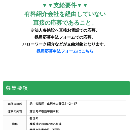
募集要項
鈴川敬寿園 山形市大野目2－2－67
勤務の場所
施設内の看護業務全般
仕事の内容
看護師
資格
准看護師の場合は応相談
普通自動車免許（AT可）