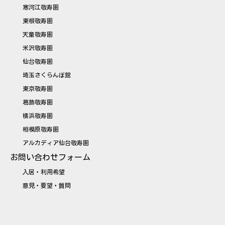
寒河江敬寿園
東根敬寿園
天童敬寿園
米沢敬寿園
仙台敬寿園
埼玉さくらんぼ館
東京敬寿園
葛飾敬寿園
横浜敬寿園
相模原敬寿園
アルカディア仙台敬寿園
お問い合わせフォーム
入居・利用希望
意見・要望・質問