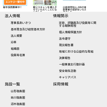
の御寄附のお
新卒採用募集中！
眠りスキャンを導入さ
公益財団法人JKAの補
せていただくことにな
助事業の採択をいただ
りました
きました
法人情報
情報開示
理事長あいさつ
定款、評議員及び役員等に関
する報酬規程
基本理念及び経営基本方針
個人情報保護方針
法人概要
法令遵守
沿革
現況報告書
組織図
地域における公益的な取組
役員等名簿
決算報告
一般事業主行動計画
安全衛生活動
キャリアパス
施設一覧
採用情報
山形敬寿園
鈴川敬寿園
沼木敬寿園