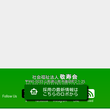
敬寿会
社会福祉法人
〒990-0033 山形県山形市諏訪町2-1-25
TEL 023-664-2141 FAX 023-664-2215
採用の最新情報は
smart_toy
こちらのロボから
Follow Us
X
facebook
Instagram
LINE
feed