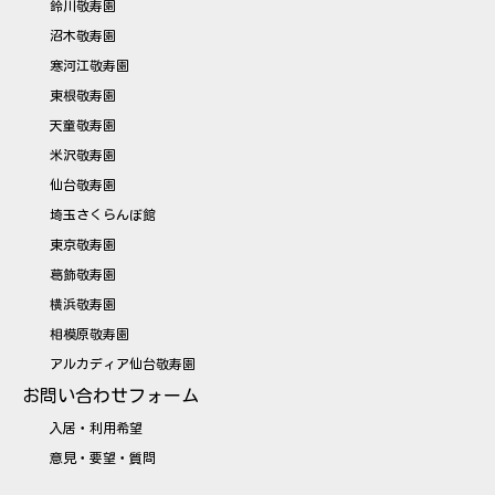
鈴川敬寿園
沼木敬寿園
寒河江敬寿園
東根敬寿園
天童敬寿園
米沢敬寿園
仙台敬寿園
埼玉さくらんぼ館
東京敬寿園
葛飾敬寿園
横浜敬寿園
相模原敬寿園
アルカディア仙台敬寿園
お問い合わせフォーム
入居・利用希望
意見・要望・質問