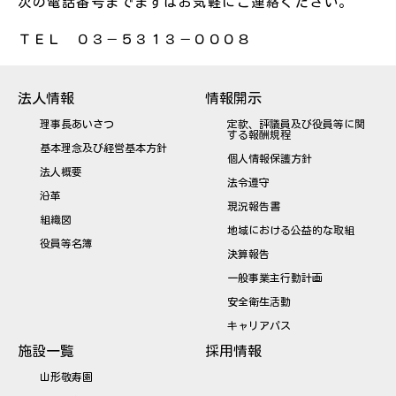
次の電話番号までまずはお気軽にご連絡ください。
ＴＥＬ ０３－５３１３－０００８
法人情報
情報開示
理事長あいさつ
定款、評議員及び役員等に関
する報酬規程
基本理念及び経営基本方針
個人情報保護方針
法人概要
法令遵守
沿革
現況報告書
組織図
地域における公益的な取組
役員等名簿
決算報告
一般事業主行動計画
安全衛生活動
キャリアパス
施設一覧
採用情報
山形敬寿園