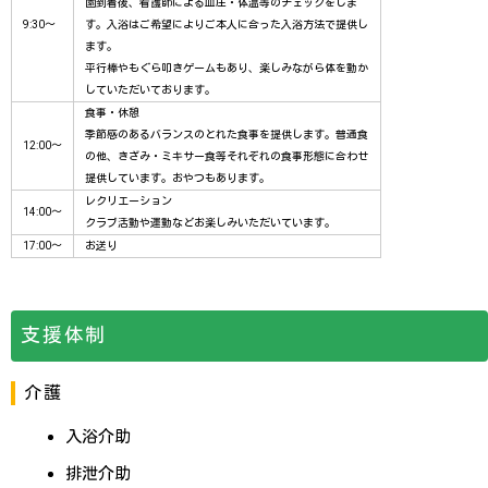
園到着後、看護師による血圧・体温等のチェックをしま
9:30～
す。入浴はご希望によりご本人に合った入浴方法で提供し
ます。
平行棒やもぐら叩きゲームもあり、楽しみながら体を動か
していただいております。
食事・休憩
季節感のあるバランスのとれた食事を提供します。普通食
12:00～
の他、きざみ・ミキサー食等それぞれの食事形態に合わせ
提供しています。おやつもあります。
レクリエーション
14:00～
クラブ活動や運動などお楽しみいただいています。
17:00～
お送り
支援体制
介護
入浴介助
排泄介助