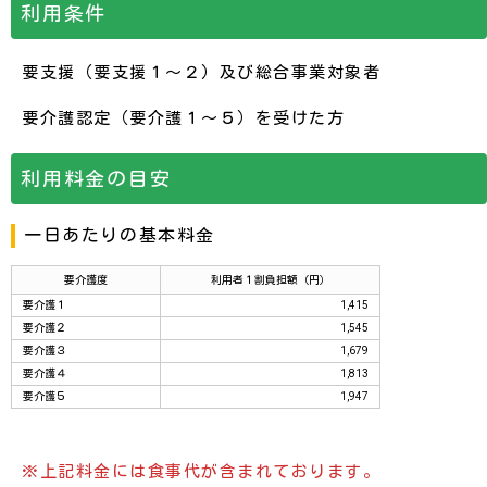
利用条件
要支援（要支援１～２）及び総合事業対象者
要介護認定（要介護１～５）を受けた方
利用料金の目安
一日あたりの基本料金
要介護度
利用者１割負担額（円）
要介護１
1,415
要介護２
1,545
要介護３
1,679
要介護４
1,813
要介護５
1,947
※上記料金には食事代が含まれております。