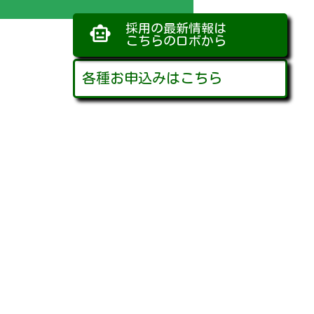
採用の最新情報は
smart_toy
こちらのロボから
各種お申込みはこちら