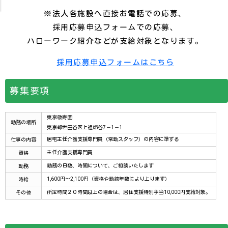
※法人各施設へ直接お電話での応募、
採用応募申込フォームでの応募、
ハローワーク紹介などが支給対象となります。
採用応募申込フォームはこちら
募集要項
東京敬寿園
勤務の場所
東京都世田谷区上祖師谷7－1－1
居宅主任介護支援専門員（常勤スタッフ）の内容に準ずる
仕事の内容
主任介護支援専門員
資格
勤務の日数、時間について、ご相談いたします
勤務
1,600円～2,100円（資格や勤続年数により上ります）
時給
所定時間２０時間以上の場合は、居住支援特別手当10,000円支給対象。
その他