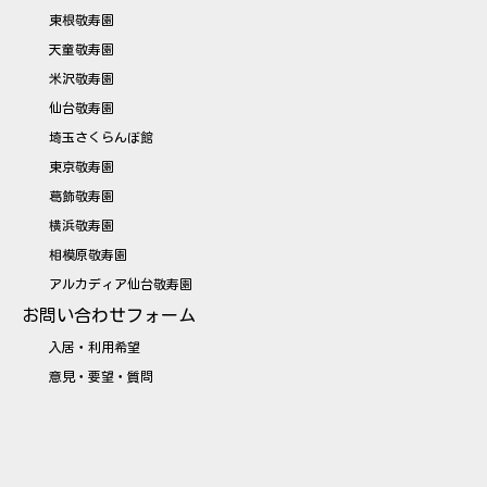
東根敬寿園
天童敬寿園
米沢敬寿園
仙台敬寿園
埼玉さくらんぼ館
東京敬寿園
葛飾敬寿園
横浜敬寿園
相模原敬寿園
アルカディア仙台敬寿園
お問い合わせフォーム
入居・利用希望
意見・要望・質問