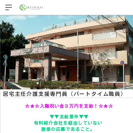
居宅主任介護支援専門員（パートタイム職員）
☆★☆入職祝い金３万円を支給！☆★☆
▼▼支給要件▼▼
有料紹介会社を経由していない
直接の応募であること。