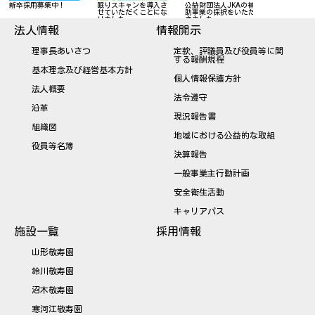
新卒採用募集中！
眠りスキャンを導入さ
公益財団法人JKAの補
「埼玉県介護
せていただくことにな
助事業の採択をいただ
用・育成事業
りました
きました
度3つ星」に
ました。
法人情報
情報開示
理事長あいさつ
定款、評議員及び役員等に関
する報酬規程
基本理念及び経営基本方針
個人情報保護方針
法人概要
法令遵守
沿革
現況報告書
組織図
地域における公益的な取組
役員等名簿
決算報告
一般事業主行動計画
安全衛生活動
キャリアパス
施設一覧
採用情報
山形敬寿園
鈴川敬寿園
沼木敬寿園
寒河江敬寿園