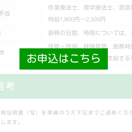
作業療法士、理学療法士、言語
手当
時給1,800円～2,300円
務
勤務の日数、時間については、
技能・技術、経験年数、勤務時
他
お申込はこちら
上記時給の範囲外にて支給する
選考
資格証明書（写）を準備のうえ下記までご連絡くだ
たします。