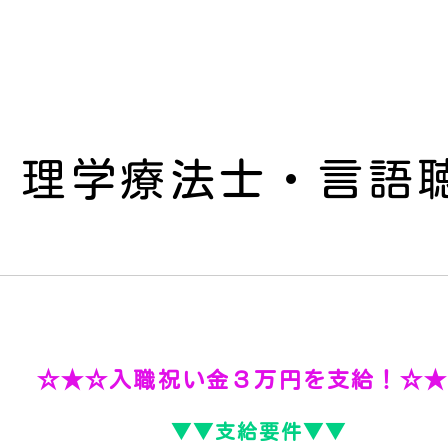
・理学療法士・言語聴
☆★☆入職祝い金３万円を支給！☆
▼▼支給要件▼▼